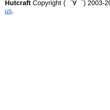
Hutcraft
Copyright (゜∀゜) 2003-202
us
.