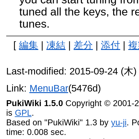
tuned all the keys, the 
tunes.
[
編集
|
凍結
|
差分
|
添付
|
複
Last-modified: 2015-09-24 (木)
Link:
MenuBar
(5476d)
PukiWiki 1.5.0
Copyright © 2001-
is
GPL
.
Based on "PukiWiki" 1.3 by
yu-ji
. P
time: 0.008 sec.