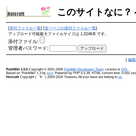
このサイトなに？
[
添付ファイル一覧
] [
全ページの添付ファイル一覧
]
アップロード可能最大ファイルサイズは 1,024KB です。
添付ファイル:
管理者パスワード:
[
編
PukiWiki 1.5.0
Copyright © 2001-2006
PukiWiki Developers Team
. License is
GPL
.
Based on "PukiWiki" 1.3 by
yu-ji
. Powered by PHP 5.5.38. HTML convert time: 0.002 sec
Hutcraft
Copyright (゜∀゜) 2003-2026 Tsutomu, All your base are belong to
us
.